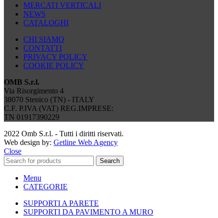
MERCATI VERTICALI
NEWS
CATALOGHI
CHI SIAMO
CONTATTI
PRIVACY POLICY
COOKIE POLICY
OMB S.r.l.
Via Risorgimento 4
38070 Stenico (TN) - ITALY
C.F. P.IVA (VAT) REG.IMPRESE:
TN 01917390229
2022 Omb S.r.l. - Tutti i diritti riservati.
Web design by:
Getline Web Agency
Close
Search
Menu
CATEGORIE
SUPPORTI A PARETE
SUPPORTI DA PAVIMENTO A MURO