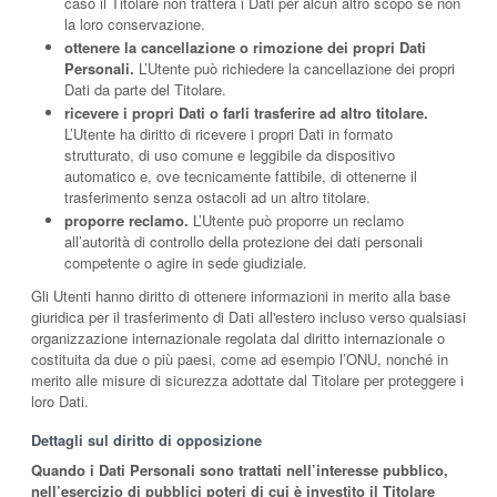
caso il Titolare non tratterà i Dati per alcun altro scopo se non
la loro conservazione.
ottenere la cancellazione o rimozione dei propri Dati
Personali.
L’Utente può richiedere la cancellazione dei propri
Dati da parte del Titolare.
ricevere i propri Dati o farli trasferire ad altro titolare.
L’Utente ha diritto di ricevere i propri Dati in formato
strutturato, di uso comune e leggibile da dispositivo
automatico e, ove tecnicamente fattibile, di ottenerne il
trasferimento senza ostacoli ad un altro titolare.
proporre reclamo.
L’Utente può proporre un reclamo
all’autorità di controllo della protezione dei dati personali
competente o agire in sede giudiziale.
Gli Utenti hanno diritto di ottenere informazioni in merito alla base
giuridica per il trasferimento di Dati all'estero incluso verso qualsiasi
organizzazione internazionale regolata dal diritto internazionale o
costituita da due o più paesi, come ad esempio l’ONU, nonché in
merito alle misure di sicurezza adottate dal Titolare per proteggere i
loro Dati.
Dettagli sul diritto di opposizione
Quando i Dati Personali sono trattati nell’interesse pubblico,
nell’esercizio di pubblici poteri di cui è investito il Titolare