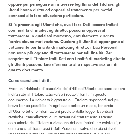
oppure per perseguire un interesse legittimo del Titolare, gli
Utenti hanno diritto ad opporsi al trattamento per motivi
connessi alla loro situazione particolare.
Si fa presente agli Utenti che, ove i loro Dati fossero trattati
con finalità di marketing diretto, possono opporsi al
trattamento in qualsiasi momento, gratuitamente e senza
fornire alcuna motivazione. Qualora gli Utenti si oppongano al
trattamento per finalità di marketing diretto, i Dati Personali
non sono più oggetto di trattamento per tali finalità. Per
scoprire se il Titolare tratti Dati con finalità di marketing diretto
gli Utenti possono fare riferimento alle rispettive sezioni di
questo documento.
Come esercitare i diritti
Eventuali richieste di esercizio dei diritti dell'Utente possono essere
indirizzate al Titolare attraverso i recapiti forniti in questo
documento. La richiesta è gratuita e il Titolare risponderà nel più
breve tempo possibile, in ogni caso entro un mese, fornendo
all’Utente tutte le informazioni previste dalla legge. Eventuali
rettifiche, cancellazioni o limitazioni del trattamento saranno
comunicate dal Titolare a ciascuno dei destinatari, se esistenti, a
cui sono stati trasmessi i Dati Personali, salvo che ciò si riveli
impossibile o implichi uno sforzo sproporzionato. Il Titolare