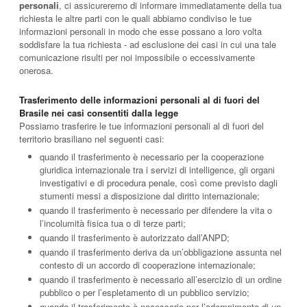
personali
, ci assicureremo di informare immediatamente della tua
richiesta le altre parti con le quali abbiamo condiviso le tue
informazioni personali in modo che esse possano a loro volta
soddisfare la tua richiesta - ad esclusione dei casi in cui una tale
comunicazione risulti per noi impossibile o eccessivamente
onerosa.
Trasferimento delle informazioni personali al di fuori del
Brasile nei casi consentiti dalla legge
Possiamo trasferire le tue informazioni personali al di fuori del
territorio brasiliano nel seguenti casi:
quando il trasferimento è necessario per la cooperazione
giuridica internazionale tra i servizi di intelligence, gli organi
investigativi e di procedura penale, così come previsto dagli
stumenti messi a disposizione dal diritto internazionale;
quando il trasferimento è necessario per difendere la vita o
l’incolumità fisica tua o di terze parti;
quando il trasferimento è autorizzato dall’ANPD;
quando il trasferimento deriva da un’obbligazione assunta nel
contesto di un accordo di cooperazione internazionale;
quando il trasferimento è necessario all’esercizio di un ordine
pubblico o per l’espletamento di un pubblico servizio;
quando il trasferimento è necessario per l’adempimento di un