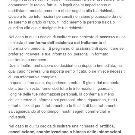
comunicarti le ragioni fattuali o legali che ci impediscono di
soddisfare immediatamente o di dar seguito alla tua richiesta.
Qualora le tue informazioni personali non siano processate da noi,
se saremo in grado di farlo, ti indicheremo la persona fisica o
giuridica alla quale rivolgere le tue richieste.
Nel caso in cui tu decida di inoltrare una richiesta di
accesso
o una
richiesta di
conferma dell’esistenza del trattamento
di
informazioni personali, ti preghiamo di assicurarti di specificare se
preferisci ricevere le tue informazioni personali in formato
elettronico o cartaceo.
Dovrai inoltre farci sapere se desideri una risposta immediata, nel
qual caso riceverai una risposta semplificata, o se invece necessiti
di una informativa completa.
In quest’ultimo caso, risponderemo entro 15 giorni dal momento
della tua richiesta, fornendoti tutte le informazioni riguardanti
l’origine delle tue informazioni personali, la conferma o meno
dell’esistenza di informazioni personali che ti riguardano, tutti i
criteri utilizzati per il trattamento e le finalità di tale trattamento,
salvaguardando al contempo i nostri segreti commerciali e
industriali.
Nel caso in cui tu decida di inoltrare una richiesta di
rettifica,
cancellazione, anonimizzazione o blocco delle informazioni