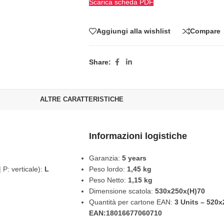
Scarica scheda PDF
Aggiungi alla wishlist
Compare
Share:
ALTRE CARATTERISTICHE
Informazioni logistiche
Garanzia:
5 years
 P: verticale):
L
Peso lordo:
1,45 kg
Peso Netto:
1,15 kg
Dimensione scatola:
530x250x(H)70
Quantità per cartone EAN:
3 Units – 520
EAN:18016677060710