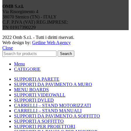
OMB S.r.l.
Via Risorgimento 4
38070 Stenico (TN) - ITALY
C.F. P.IVA (VAT) REG.IMPRESE:
TN 01917390229
2022 Omb S.r.l. - Tutti i diritti riservati.
Web design by:
Getline Web Agency
Close
Search
Menu
CATEGORIE
SUPPORTI A PARETE
SUPPORTI DA PAVIMENTO A MURO
MENU BOARDS
SUPPORTI VIDEOWALL
SUPPORTI DVLED
CARRELLI – STAND MOTORIZZATI
CARRELLI – STAND MANUALI
SUPPORTI DA PAVIMENTO A SOFFITTO
SUPPORTI A SOFFITTO
SUPPORTI PER PROIETTORI