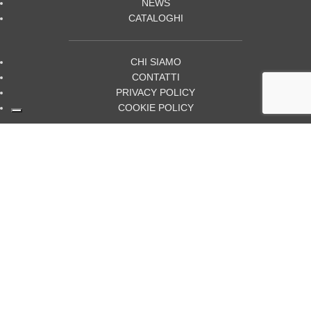
NEWS
CATALOGHI
CHI SIAMO
CONTATTI
PRIVACY POLICY
COOKIE POLICY
OMB S.r.l.
Via Risorgimento 4
38070 Stenico (TN) - ITALY
C.F. P.IVA (VAT) REG.IMPRESE:
TN 01917390229
2022 Omb S.r.l. - Tutti i diritti riservati.
Web design by:
Getline Web Agency
Italiano
English
(
Inglese
)