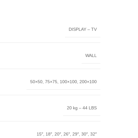
DISPLAY – TV
WALL
50×50, 75×75, 100×100, 200×100
20 kg – 44 LBS
15″, 18″, 20″, 26″, 29″, 30″, 32″