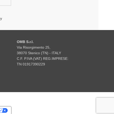
cy
OMB S.r.l.
Via Risorgimento 25,
38070 Stenico (TN) - ITALY
C.F. P.IVA (VAT) REG.IMPRESE:
TN 01917390229