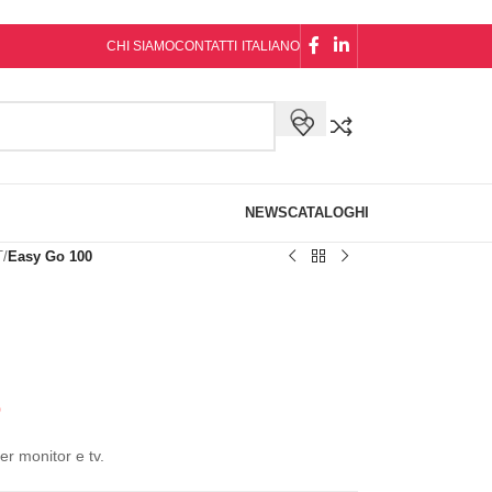
CHI SIAMO
CONTATTI
ITALIANO
NEWS
CATALOGHI
T
/
Easy Go 100
0
er monitor e tv.