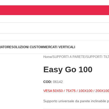
RATORE
SOLUZIONI CUSTOM
MERCATI VERTICALI
Home
/
SUPPORTI A PARETE
/
SUPPORTI TIL
Easy Go 100
COD:
06142
VESA 50X50 / 75X75 / 100X100 / 200X10
Supporto universale da parete inclinabile p