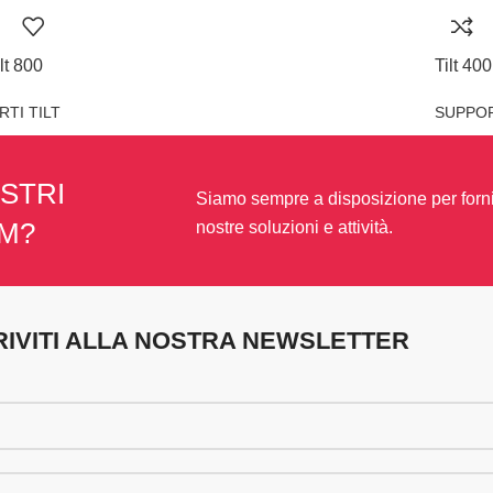
lt 800
Tilt 400
TI TILT
SUPPOR
STRI
Siamo sempre a disposizione per forni
OM?
nostre soluzioni e attività.
RIVITI ALLA NOSTRA NEWSLETTER