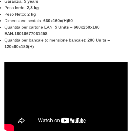
Garanzia:
5 years
Peso lordo:
2,3 kg
Peso Netto:
2 kg
Dimensione scatola:
660x160x(H)50
Quantità per cartone EAN:
5 Units – 660x250x160
EAN:18016677061458
Quantità per bancale (dimensione bancale):
200 Units –
120x80x180(H)