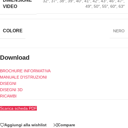
DIMENSIONE
32″, 37″, 38″, 39″, 40″, 41″, 42″, 43″, 46″, 47″,
49″, 50″, 55″, 60″, 63″
VIDEO
COLORE
NERO
Download
BROCHURE INFORMATIVA
MANUALE D'ISTRUZIONI
DISEGNI
DISEGNI 3D
RICAMBI
Scarica scheda PDF
Aggiungi alla wishlist
Compare